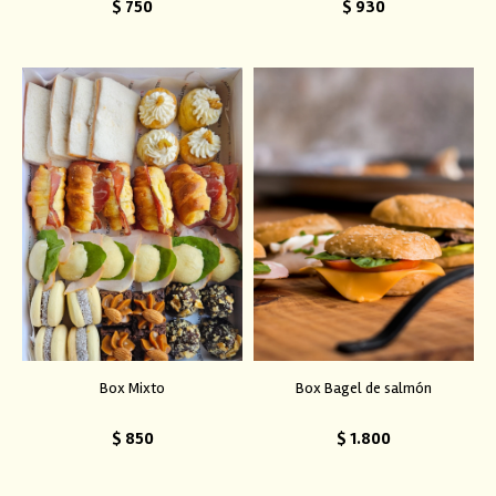
$
750
$
930
Box Mixto
Box Bagel de salmón
$
850
$
1.800