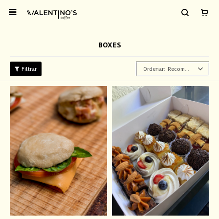

BOXES
Recomendados