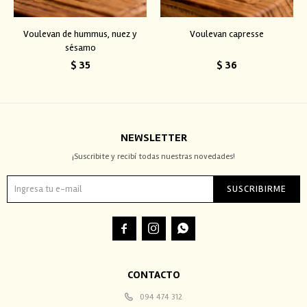
Voulevan de hummus, nuez y
Voulevan capresse
sésamo
$
35
$
36
NEWSLETTER
¡Suscribite y recibí todas nuestras novedades!
SUSCRIBIRME



CONTACTO
094 474 312