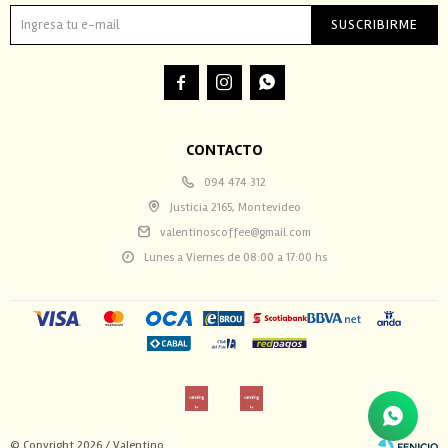
SUSCRIBIRME



CONTACTO
094 474 312
Justicia 2165, Montevideo
valentinoscoffee@gmail.com
Lunes a Viernes de 08:00 a 17:00 hs
© Copyright 2026 / Valentino