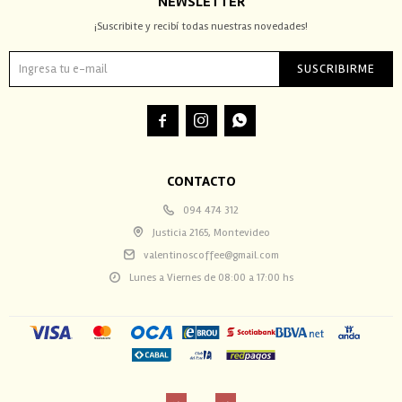
NEWSLETTER
¡Suscribite y recibí todas nuestras novedades!
SUSCRIBIRME



CONTACTO
094 474 312
Justicia 2165, Montevideo
valentinoscoffee@gmail.com
Lunes a Viernes de 08:00 a 17:00 hs