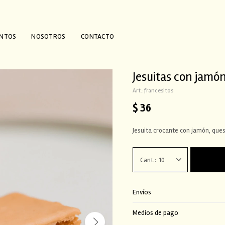
ENTOS
NOSOTROS
CONTACTO
Jesuitas con jamó
francesitos
$
36
Jesuita crocante con jamón, que
10
Envíos
Medios de pago