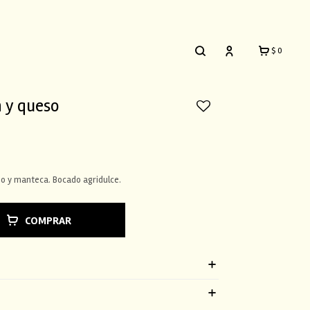
$
0
n y queso
so y manteca. Bocado agridulce.
COMPRAR