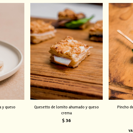
a y queso
Quesetto de lomito ahumado y queso
Pincho d
crema
$
36
VA