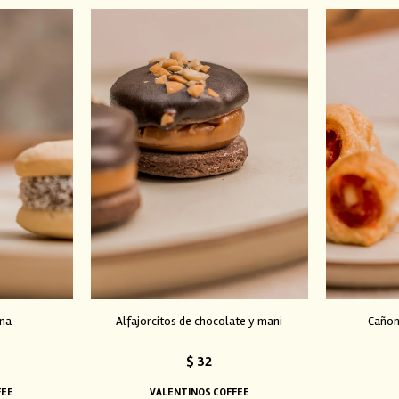
ena
Alfajorcitos de chocolate y mani
Cañonc
$
32
FEE
VALENTINOS COFFEE