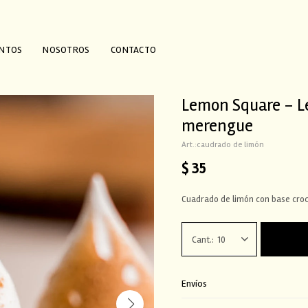
ENTOS
NOSOTROS
CONTACTO
Lemon Square - L
merengue
caudrado de limón
$
35
Cuadrado de limón con base croc
10
Envíos