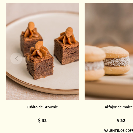
Cubito de Brownie
Alfajor de maic
$
32
$
32
VALENTINOS COF