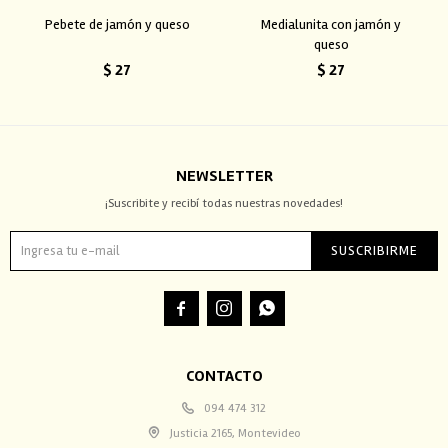
Pebete de jamón y queso
Medialunita con jamón y
queso
$
27
$
27
NEWSLETTER
¡Suscribite y recibí todas nuestras novedades!
SUSCRIBIRME



CONTACTO
094 474 312
Justicia 2165, Montevideo