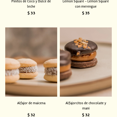
Pinitos de Coco y Dulce de
Lemon Square - Lemon Square
leche
con merengue
$
33
$
35
Alfajor de maicena
Alfajorcitos de chocolate y
mani
$
32
$
32