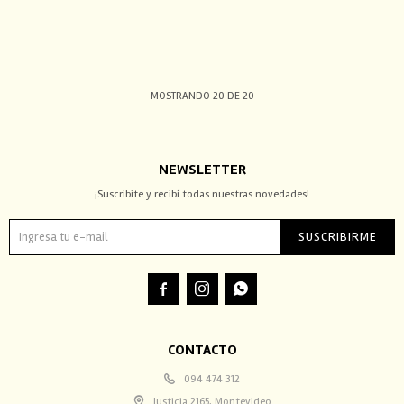
MOSTRANDO
20
DE
20
NEWSLETTER
¡Suscribite y recibí todas nuestras novedades!
SUSCRIBIRME



CONTACTO
094 474 312
Justicia 2165, Montevideo