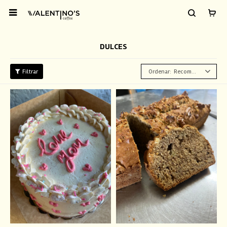

DULCES
Recomendados