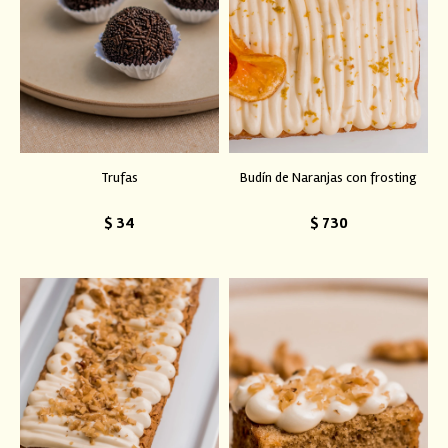
Trufas
Budín de Naranjas con frosting
$
34
$
730