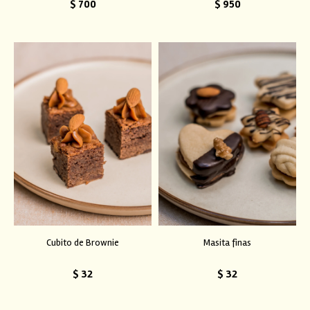
$
700
$
950
Cubito de Brownie
Masita finas
$
32
$
32