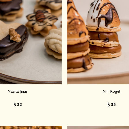
Masita finas
Mini Rogel
$
32
$
35