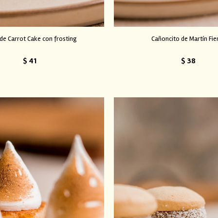
de Carrot Cake con frosting
Cañoncito de Martín Fie
$
41
$
38