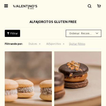

ALFAJORCITOS GLUTEN FREE
Recomendados
Filtrando por:
Dulces
Alfajorcitos
Quitar filtros