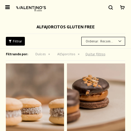

ALFAJORCITOS GLUTEN FREE
Recomendados
Filtrando por:
Dulces
Alfajorcitos
Quitar filtros