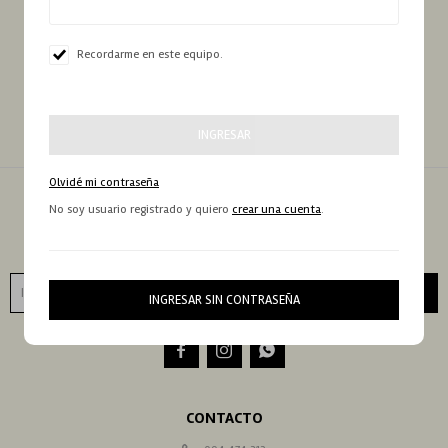
Recordarme en este equipo.
INGRESAR
Olvidé mi contraseña
No soy usuario registrado y quiero
crear una cuenta
.
NEWSLETTER
¡Suscribite y recibí todas nuestras novedades!
SUSCRIBIRME
INGRESAR SIN CONTRASEÑA



CONTACTO