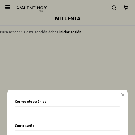

MI CUENTA
Para acceder a esta sección debes
iniciar sesión
.

Correo electrónico
Contraseña