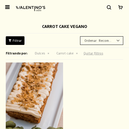

CARROT CAKE VEGANO
Recomendados
Filtrando por:
Dulces
Carrot cake
Quitar filtros