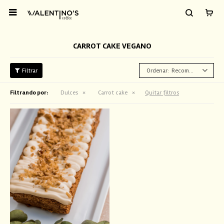

CARROT CAKE VEGANO
Recomendados
Filtrando por:
Dulces
Carrot cake
Quitar filtros