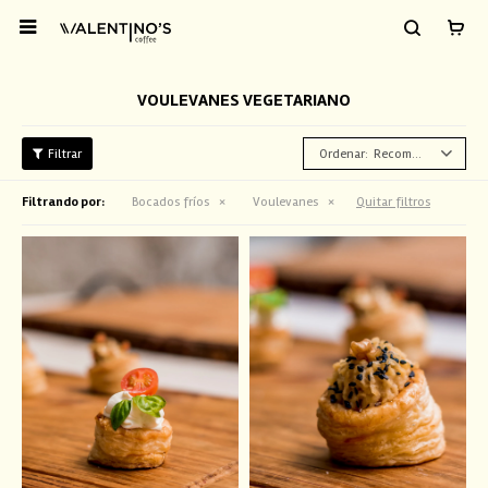

VOULEVANES VEGETARIANO
Recomendados
Filtrando por:
Bocados fríos
Voulevanes
Quitar filtros