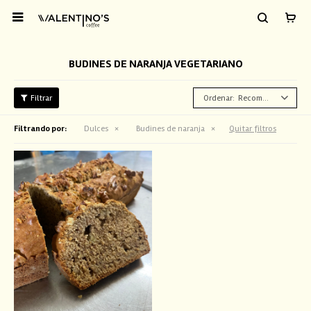

BUDINES DE NARANJA VEGETARIANO
Recomendados
Filtrando por:
Dulces
Budines de naranja
Quitar filtros