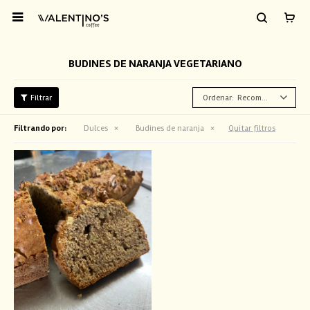

BUDINES DE NARANJA VEGETARIANO
Recomendados
Filtrando por:
Dulces
Budines de naranja
Quitar filtros