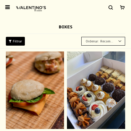

BOXES
Recomendados