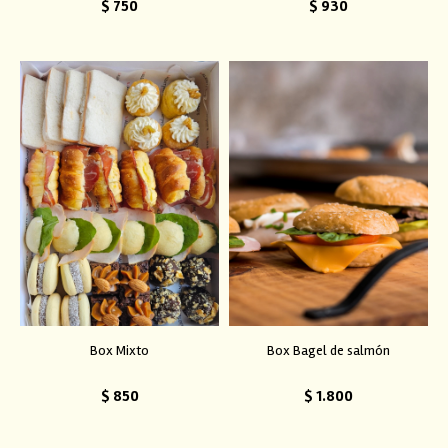
$
750
$
930
Box Mixto
Box Bagel de salmón
$
850
$
1.800