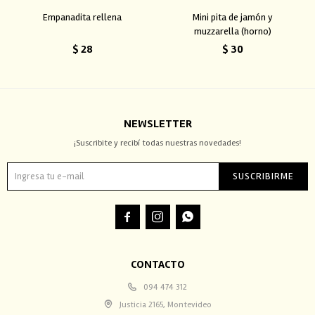
Empanadita rellena
Mini pita de jamón y
muzzarella (horno)
$
28
$
30
NEWSLETTER
¡Suscribite y recibí todas nuestras novedades!
SUSCRIBIRME



CONTACTO
094 474 312
Justicia 2165, Montevideo