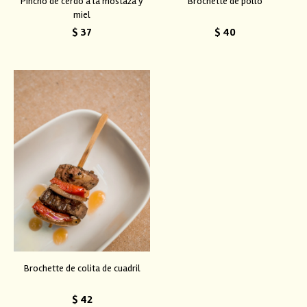
Pincho de cerdo a la mostaza y
Brochette de pollo
miel
$
37
$
40
Brochette de colita de cuadril
$
42