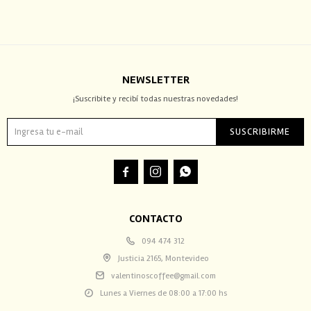
NEWSLETTER
¡Suscribite y recibí todas nuestras novedades!
SUSCRIBIRME



CONTACTO
094 474 312
Justicia 2165, Montevideo
valentinoscoffee@gmail.com
Lunes a Viernes de 08:00 a 17:00 hs