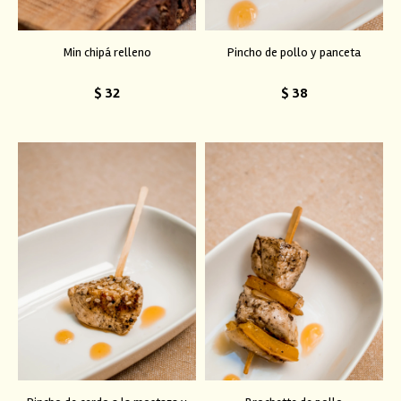
Min chipá relleno
Pincho de pollo y panceta
$
32
$
38