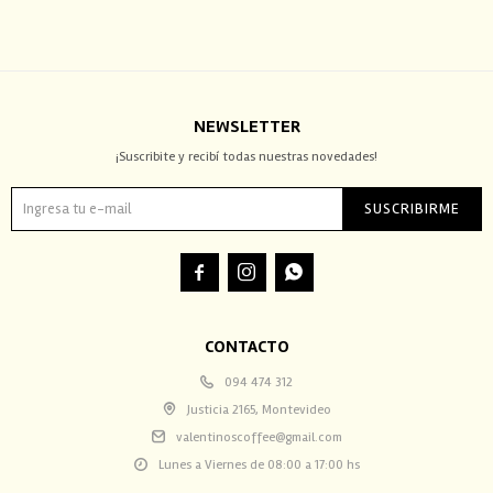
NEWSLETTER
¡Suscribite y recibí todas nuestras novedades!
SUSCRIBIRME



CONTACTO
094 474 312
Justicia 2165, Montevideo
valentinoscoffee@gmail.com
Lunes a Viernes de 08:00 a 17:00 hs