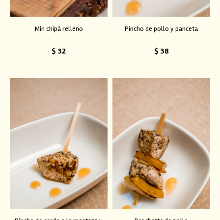
Min chipá relleno
Pincho de pollo y panceta
$
32
$
38