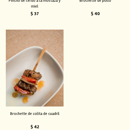
Pincho de cerdo a la mostaza y
Brochette de pollo
miel
$
37
$
40
Brochette de colita de cuadril
$
42