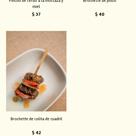
Pincho de cerdo a la mostaza y
Brochette de pollo
miel
$
37
$
40
Brochette de colita de cuadril
$
42