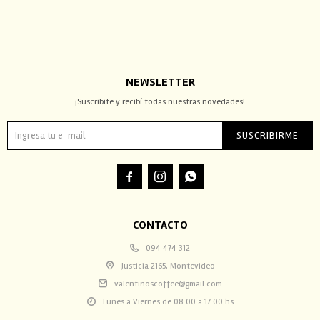
NEWSLETTER
¡Suscribite y recibí todas nuestras novedades!
SUSCRIBIRME



CONTACTO
094 474 312
Justicia 2165, Montevideo
valentinoscoffee@gmail.com
Lunes a Viernes de 08:00 a 17:00 hs