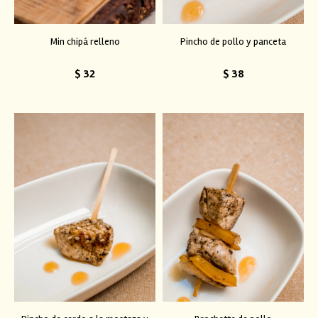
Min chipá relleno
Pincho de pollo y panceta
$
32
$
38