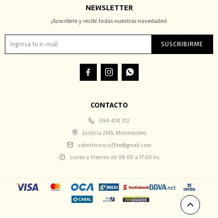
NEWSLETTER
¡Suscribite y recibí todas nuestras novedades!
SUSCRIBIRME



CONTACTO
094 474 312
Justicia 2165, Montevideo
valentinoscoffee@gmail.com
Lunes a Viernes de 08:00 a 17:00 hs