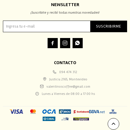
NEWSLETTER
¡Suscribite y recibí todas nuestras novedades!
SUSCRIBIRME



CONTACTO
094 474 312
Justicia 2165, Montevideo
valentinoscoffee@gmail.com
Lunes a Viernes de 08:00 a 17:00 hs