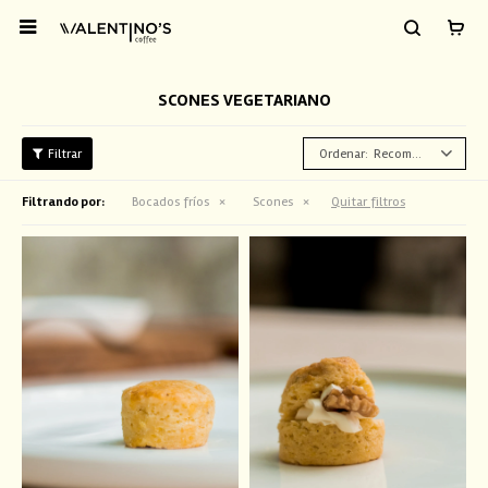

SCONES VEGETARIANO
Recomendados
Filtrando por:
Bocados fríos
Scones
Quitar filtros