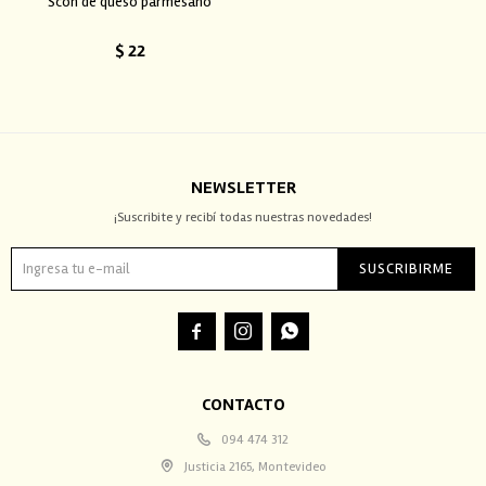
Scon de queso parmesano
$
22
NEWSLETTER
¡Suscribite y recibí todas nuestras novedades!
SUSCRIBIRME



CONTACTO
094 474 312
Justicia 2165, Montevideo