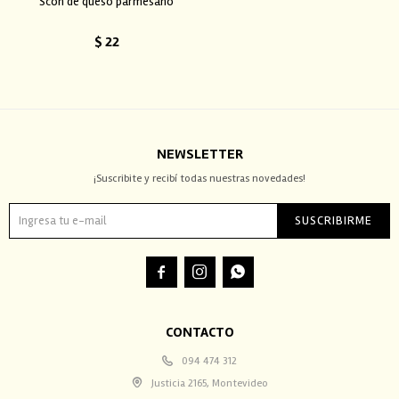
Scon de queso parmesano
$
22
NEWSLETTER
¡Suscribite y recibí todas nuestras novedades!
SUSCRIBIRME



CONTACTO
094 474 312
Justicia 2165, Montevideo