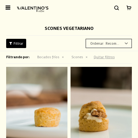

SCONES VEGETARIANO
Recomendados
Filtrando por:
Bocados fríos
Scones
Quitar filtros