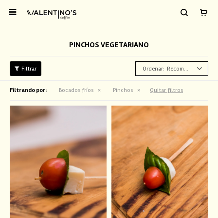

PINCHOS VEGETARIANO
Recomendados
Filtrando por:
Bocados fríos
Pinchos
Quitar filtros