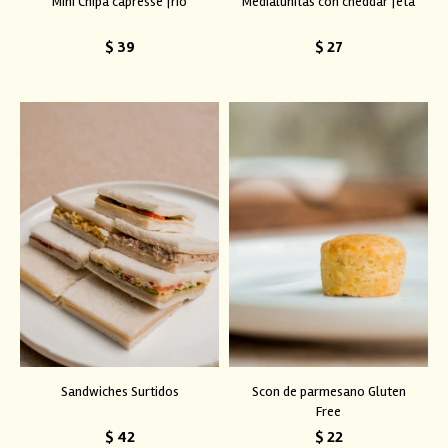
Mini Chipa capresse frio
Medialunitas con cheddar feta
$
39
$
27
Sandwiches Surtidos
Scon de parmesano Gluten
Free
$
42
$
22