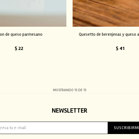
on de queso parmesano
Quesetto de berenjenas y queso 
$
22
$
41
MOSTRANDO
15
DE
15
NEWSLETTER
SUSCRIBIRM