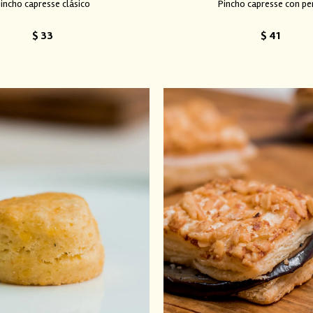
incho capresse clásico
Pincho capresse con pe
$
33
$
41