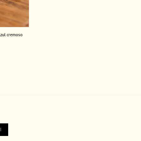
azul cremoso
E