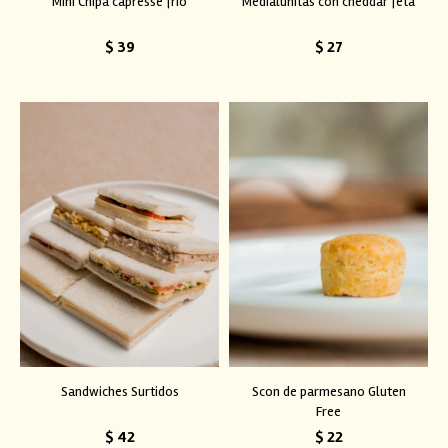
Mini Chipa capresse frio
Medialunitas con cheddar feta
$
39
$
27
Sandwiches Surtidos
Scon de parmesano Gluten
Free
$
42
$
22