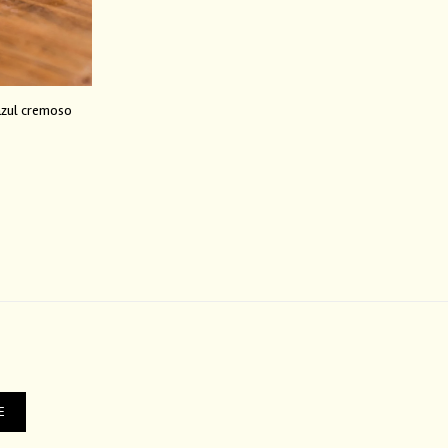
azul cremoso
E