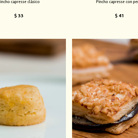
incho capresse clásico
Pincho capresse con pe
$
33
$
41