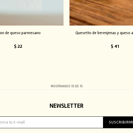
on de queso parmesano
Quesetto de berenjenas y queso 
$
22
$
41
MOSTRANDO
15
DE
15
NEWSLETTER
SUSCRIBIRM