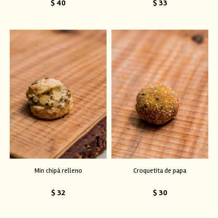
$
40
$
33
Min chipá relleno
Croquetita de papa
$
32
$
30