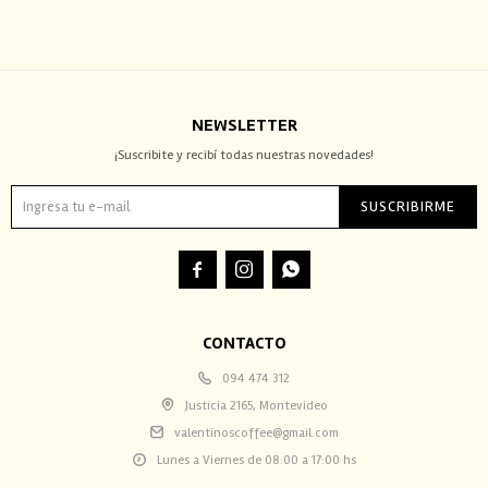
NEWSLETTER
¡Suscribite y recibí todas nuestras novedades!
SUSCRIBIRME



CONTACTO
094 474 312
Justicia 2165, Montevideo
valentinoscoffee@gmail.com
Lunes a Viernes de 08:00 a 17:00 hs