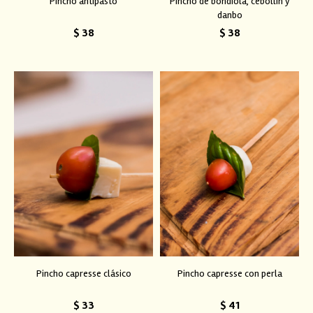
Pincho antipasto
Pincho de bondiola, cebollín y
danbo
$
38
$
38
Pincho capresse clásico
Pincho capresse con perla
$
33
$
41