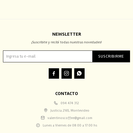
NEWSLETTER
¡Suscribite y recibí todas nuestras novedades!
SUSCRIBIRME



CONTACTO
094 474 312
Justicia 2165, Montevideo
valentinoscoffee@gmail.com
Lunes a Viernes de 08:00 a 17:00 hs