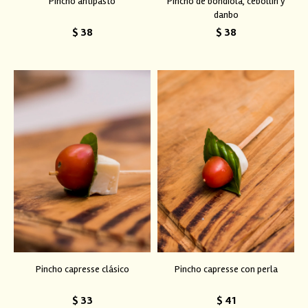
Pincho antipasto
Pincho de bondiola, cebollín y
danbo
$
38
$
38
Pincho capresse clásico
Pincho capresse con perla
$
33
$
41