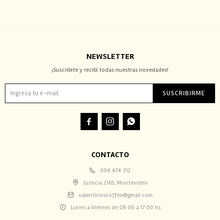
NEWSLETTER
¡Suscribite y recibí todas nuestras novedades!
SUSCRIBIRME



CONTACTO
094 474 312
Justicia 2165, Montevideo
valentinoscoffee@gmail.com
Lunes a Viernes de 08:00 a 17:00 hs