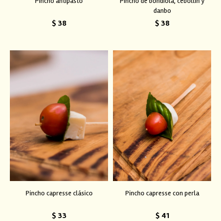
Pincho antipasto
Pincho de bondiola, cebollín y
danbo
$
38
$
38
Pincho capresse clásico
Pincho capresse con perla
$
33
$
41