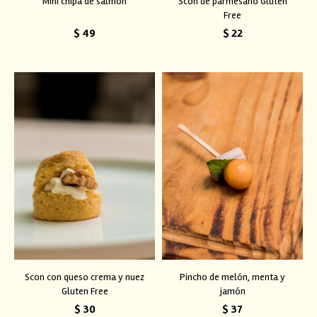
Mini chipa de salmón
Scon de parmesano Gluten
Free
$
49
$
22
Scon con queso crema y nuez
Pincho de melón, menta y
Gluten Free
jamón
$
30
$
37