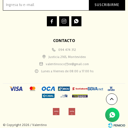
SUSCRIBIRME



CONTACTO
094 474 312
Justicia 2165, Montevideo
valentinoscoffee@gmail.com
Lunes a Viernes de 08:00 a 17:00 hs
© Copyright 2026 / Valentino